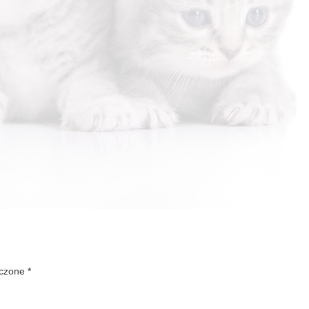
aczone
*